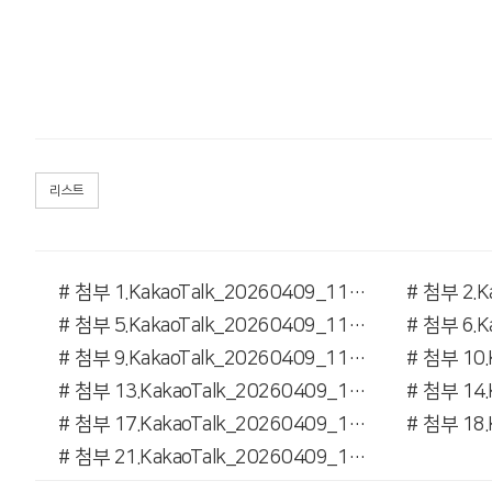
리스트
# 첨부 1.KakaoTalk_20260409_110716749_27.jpg
# 첨부 5.KakaoTalk_20260409_110716749_03 (1).jpg
# 첨부 9.KakaoTalk_20260409_110716749_07.jpg
# 첨부 13.KakaoTalk_20260409_110716749_11 (1).jpg
# 첨부 17.KakaoTalk_20260409_110716749_15.jpg
# 첨부 21.KakaoTalk_20260409_110716749_19.jpg