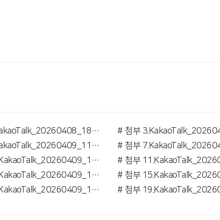
# 첨부 2.KakaoTalk_20260408_185729627.jpg
# 첨부 6.KakaoTalk_20260409_110716749_04 (1).jpg
# 첨부 10.KakaoTalk_20260409_110716749_08 (1).jpg
# 첨부 14.KakaoTalk_20260409_110716749_12.jpg
# 첨부 18.KakaoTalk_20260409_110716749_16.jpg