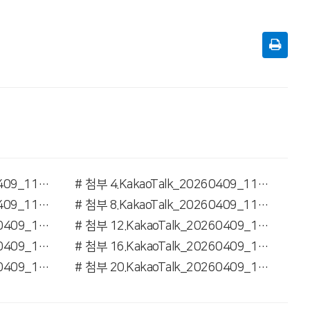
# 첨부 3.KakaoTalk_20260409_110716749_01 (1).jpg
# 첨부 4.KakaoTalk_20260409_110716749_02 (1).jpg
# 첨부 7.KakaoTalk_20260409_110716749_05 (1).jpg
# 첨부 8.KakaoTalk_20260409_110716749_06 (1).jpg
# 첨부 11.KakaoTalk_20260409_110716749_09 (1).jpg
# 첨부 12.KakaoTalk_20260409_110716749_10 (1).jpg
# 첨부 15.KakaoTalk_20260409_110716749_13.jpg
# 첨부 16.KakaoTalk_20260409_110716749_14 (1).jpg
# 첨부 19.KakaoTalk_20260409_110716749_17.jpg
# 첨부 20.KakaoTalk_20260409_110716749_18.jpg