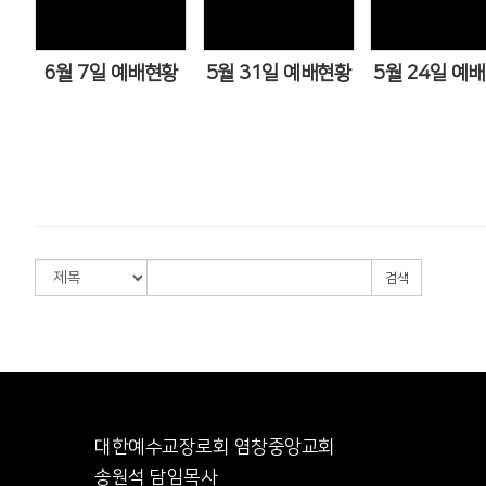
Views
Views
Views
6월 7일 예배현황
5월 31일 예배현황
5월 24일 예
검색
대한예수교장로회 염창중앙교회
송원석 담임목사