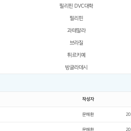
필리핀 DVC대학
필리핀
과테말라
브라질
튀르키예
방글라데시
작성자
문해환
20
문해환
20