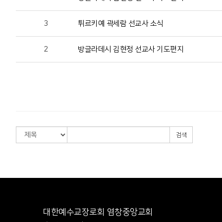
3
튀르키예 곽세람 선교사 소식
2
방글라데시 김현정 선교사 기도편지
검색
대한예수교장로회 염창중앙교회