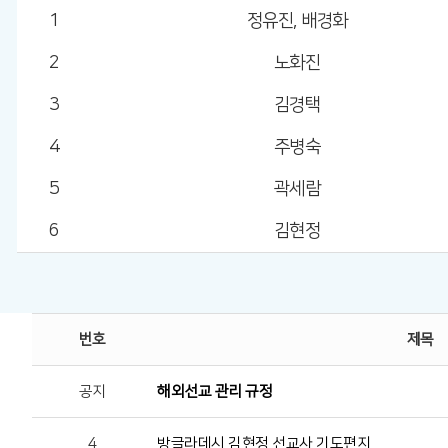
1
정유진, 배경화
2
노화진
3
김경택
4
주병숙
5
곽세람
6
김현정
번호
제목
공지
해외선교 관리 규정
4
방글라데시 김현정 선교사 기도편지