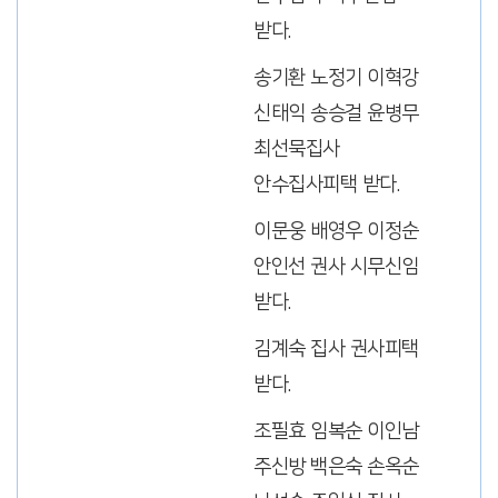
받다.
송기환 노정기 이혁강
신태익 송승걸 윤병무
최선묵집사
안수집사피택 받다.
이문웅 배영우 이정순
안인선 권사 시무신임
받다.
김계숙 집사 권사피택
받다.
조필효 임복순 이인남
주신방 백은숙 손옥순