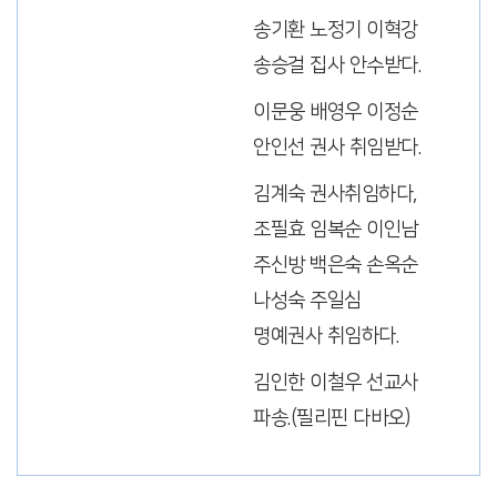
송기환 노정기 이혁강
송승걸 집사 안수받다.
이문웅 배영우 이정순
안인선 권사 취임받다.
김계숙 권사취임하다,
조필효 임복순 이인남
주신방 백은숙 손옥순
나성숙 주일심
명예권사 취임하다.
김인한 이철우 선교사
파송.(필리핀 다바오)