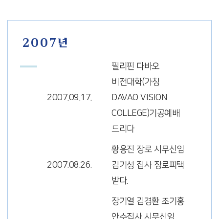
2007년
필리핀 다바오
비전대학(가칭
2007.09.17.
DAVAO VISION
COLLEGE)기공예배
드리다
황용진 장로 시무신임
2007.08.26.
김기성 집사 장로피택
받다.
장기열 김경환 조기홍
안수집사 시무신임