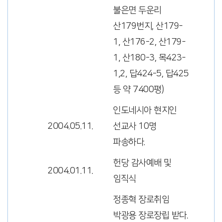
불은면 두운리
산179번지, 산179-
1, 산176-2, 산179-
1, 산180-3, 목423-
1,2, 답424-5, 답425
등 약 7400평)
인도네시아 현지인
2004.05.11.
선교사 10명
파송하다.
헌당 감사예배 및
2004.01.11.
임직식
정종혁 장로취임
박광용 장로장립 받다.