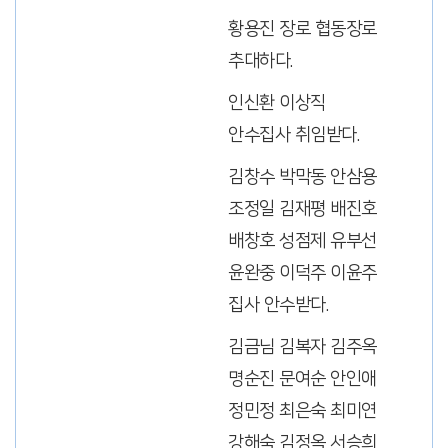
황용진 장로 협동장로
추대하다.
인신환 이상직
안수집사 취임받다.
김창수 박막동 안삼용
조정일 김재평 배진호
배창호 성점제 유부선
윤완중 이덕주 이윤주
집사 안수받다.
김금님 김복자 김주옥
명순진 문여순 안인애
정민정 최은숙 최미연
강해숙 김정옥 서승희