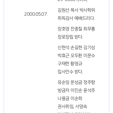
김원선 목사 박사학위
2000.05.07.
취득감사 예배드리다.
장호영 전종칠 최무룡
장로장립 받다.
신현석 손길현 김기성
박효근 오두환 이문수
구재한 황영규
집사안수 받다.
유순임 문성금 정주향
방금자 이진순 윤석주
나용금 이순희
권사취임, 서영숙