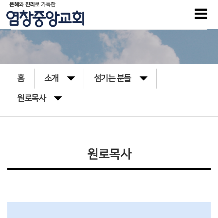
홈
소개
섬기는 분들
원로목사
원로목사