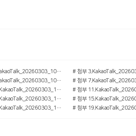
# 첨부 2.KakaoTalk_20260303_101914568.jpg
# 첨부 6.KakaoTalk_20260303_101914568_07.jpg
# 첨부 10.KakaoTalk_20260303_101914568_11.jpg
# 첨부 14.KakaoTalk_20260303_101914568_16.jpg
# 첨부 18.KakaoTalk_20260303_101914568_20.jpg