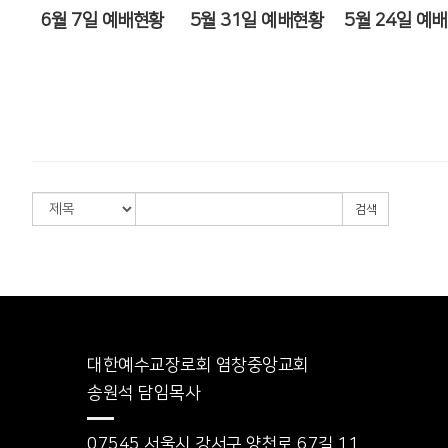
6월 7일 예배현황
5월 31일 예배현황
5월 24일 예
검색
대한예수교장로회 염창중앙교회
송원석 담임목사
07545 서울시 강서구 양천로 67길 11