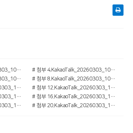
# 첨부 3.KakaoTalk_20260303_101914568_03.jpg
# 첨부 4.KakaoTalk_20260303_101914568_04.jpg
# 첨부 7.KakaoTalk_20260303_101914568_08.jpg
# 첨부 8.KakaoTalk_20260303_101914568_09.jpg
# 첨부 11.KakaoTalk_20260303_101914568_12.jpg
# 첨부 12.KakaoTalk_20260303_101914568_14.jpg
# 첨부 15.KakaoTalk_20260303_101914568_17.jpg
# 첨부 16.KakaoTalk_20260303_101914568_18.jpg
# 첨부 19.KakaoTalk_20260303_101914568_21.jpg
# 첨부 20.KakaoTalk_20260303_102624812_04.jpg