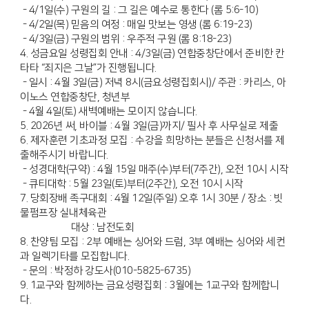
- 4/1일(수) 구원의 길 : 그 길은 예수로 통한다 (롬 5:6-10)
- 4/2일(목) 믿음의 여정 : 매일 맛보는 영생 (롬 6:19-23)
- 4/3일(금) 구원의 범위 : 우주적 구원 (롬 8:18-23)
4. 성금요일 성령집회 안내 : 4/3일(금) 연합중창단에서 준비한 칸
타타 “죄지은 그날”가 진행됩니다.
- 일시 : 4월 3일(금) 저녁 8시(금요성령집회시)/ 주관 : 카리스, 아
이노스 연합중창단, 청년부
- 4월 4일(토) 새벽예배는 모이지 않습니다.
5. 2026년 써, 바이블 : 4월 3일(금)까지/ 필사 후 사무실로 제출
6. 제자훈련 기초과정 모집 : 수강을 희망하는 분들은 신청서를 제
출해주시기 바랍니다.
- 성경대학(구약) : 4월 15일 매주(수)부터(7주간), 오전 10시 시작
- 큐티대학 : 5월 23일(토)부터(2주간), 오전 10시 시작
7. 당회장배 족구대회 : 4월 12일(주일) 오후 1시 30분 / 장소 : 빗
물펌프장 실내체육관
대상 : 남전도회
8. 찬양팀 모집 : 2부 예배는 싱어와 드럼, 3부 예배는 싱어와 세컨
과 일렉기타를 모집합니다.
- 문의 : 박정하 강도사(010-5825-6735)
9. 1교구와 함께하는 금요성령집회 : 3월에는 1교구와 함께합니
다.