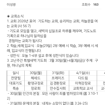
이성광
조회수
163
◈ 교회소식
1. 교회 2026년 표어 : 기도하는 교회, 승리하는 교회, 하늘문을 여
는 교회 (사 56:7)
- 기도로 모임을 열고, 새벽의 십일조로 하루를 깨우며, 기도노트
기록으로 하나님의 일하심을
경험하는 교회가 됩시다.
2. 학습,세례,입교식 : 오늘(29일) 2부 예배 시 학습, 3부 예배 시 세
례, 입교식이 진행됩니다.
- 성찬식 : 오늘 1-4부 설교 후에 성찬식이 있습니다.
3. 고난주간 특별새벽 기도회 : 3월 30일(월)-4월3일(금)/ 주제 : 구
원, 하나님의 계획
일시
30일(월)
31일(화)
4/1일(수)
찬양팀
헤세드
프레이즈
다드림
대표기도
황영규장로
김경환장로
이혁강장로
특송
장로회
안수집사회
교회학교 교사
교
- 30일(월) 인간의 본질 : 모든 사람이 죄를 범하였으매 (롬 3:10-1
2)
- 31일(화) 문제의 본질 : 내게는 소망이 없다 (롬 3:24-25)