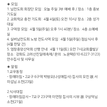
◈ 모임
1. 남전도회 회장단 모임 : 오늘 주일 3부 예배 후 / 장소 : 1층 중보
기도실
2. 교회학교 충전 기도회 : 4월 4일(토) 오전 10시/ 장소 : 2층 성가
대실
3. 구역장 모임 : 4월 5일(주일) 오후 1시 40분/ 장소 : 4층 소예배
실
4. 실버남전도회 노방 전도사역 모임 : 4월 5일(주일) 점심식사 후
(4월 한달 간)
5. 염창중앙산악회 산행 안내 : 4월 11일(토) 오전 7시(교회출발)/
장소 : 강화도 고려산진달래축제/ 문의 : 노윤택(010-6227-3123)
안수집사 및 사무실
◈ 알림
1.교우동정
- 장례마침 ‣ 2교구 6구역 박병오(나성애집사) 집사의 모친 故 서
미섭님 소천(23일)
2.식사대접
- 장례마침감사 ‣ 7교구 23구역 이연정 집사의 시부 故 구상덕님
소천(21일)