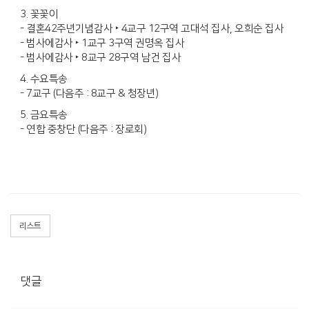
3. 꽃꽃이
- 결혼42주년기념감사 ‣ 4교구 12구역 고대석 집사, 오희순 집사
- 범사에감사 ‣ 1교구 3구역 권명옥 집사
- 범사에감사 ‣ 8교구 28구역 남건 집사
4. 수요특송
- 7교구 (다음주 : 8교구 & 청장년)
5. 금요특송
- 연합 중창단 (다음주 : 장로회)
리스트
댓글