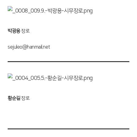
박광용
장로
sejuleo@hanmail.net
황순길
장로