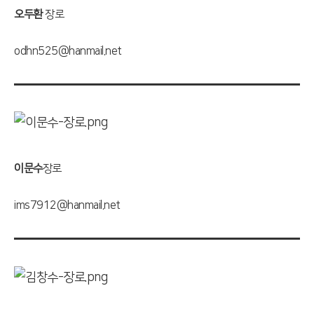
오두환
장로
odhn525@hanmail.net
이문수
장로
ims7912@hanmail.net