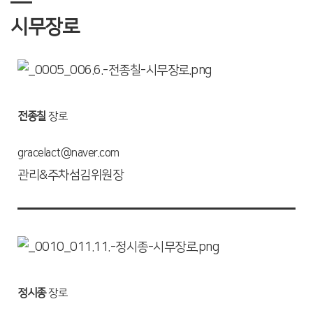
시무장로
전종칠
장로
gracelact@naver.com
관리&주차섬김위원장
정시종
장로