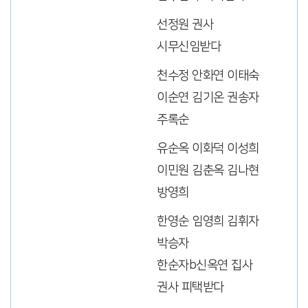
선정원 권사
시무신임받다
천수정 안화연 이태숙
이순연 김기온 권송자
주록순
유순옥 이화덕 이성희
이민원 김춘옥 김나현
방영희
한영순 임영희 김휘자
박승자
한순자b신옥연 집사
권사 피택받다