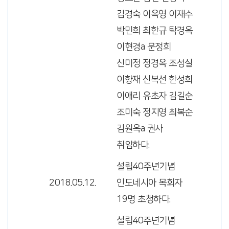
김경숙 이옥영 이재수
박민희 최한규 탁경옥
이현경a 문정희
신미정 정경옥 조성실
이향재 신복선 한성희
이애리 유초자 김길순
조미숙 정지영 최복순
김원옥a 권사
취임하다.
설립40주년기념
2018.05.12.
인도네시아 목회자
19명 초청하다.
설립40주년기념