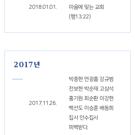
2018.01.01.
마음에 맞는 교회
(행13:22)
2017년
박종현 연광흠 강규범
전보현 박순재 고삼석
홍기원 최순환 이강현
2017.11.26.
백선도 이승훈 배동희
집사 안수집사
피백받다.