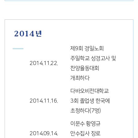
2014년
제9회 경일노회
주일학교 성경고사 및
2014.11.22.
찬양율동대회
개최하다
다바오비전대학교
2014.11.16.
3회 졸업생 한국에
초청하다(7명)
이문수 황영규
2014.09.14.
안수집사 장로