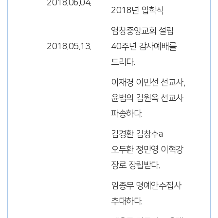
2018.06.04.
2018년 입학식
염창중앙교회 설립
2018.05.13.
40주년 감사예배를
드리다.
이재경 이민선 선교사,
윤범의 김원옥 선교사
파송하다.
김경환 김창수a
오두환 정만영 이혁강
장로 장립받다.
임종무 명예안수집사
추대하다.