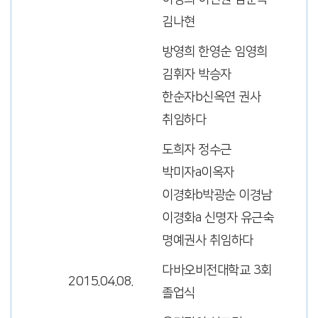
김나현
방영희 한영순 임영희
김휘자 박승자
한순자b신옥연 권사
취임하다
도희자 정수근
박미자a이옥자
이경화b박광순 이경남
이경화a 신명자 유근숙
명예권사 취임하다
다바오비전대학교 3회
2015.04.08.
졸업식