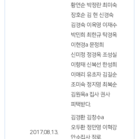
황연순 박정란 최미숙
장호순 김 현 신경숙
김경숙 이옥영 이재수
박민희 최한규 탁경옥
이현경a 문정희
신미정 정경옥 조성실
이향재 신복선 한성희
이애리 유초자 김길순
조미숙 정지영 최복순
김원옥a 집사 권사
피택받다.
김경환 김창수a
오두환 정만영 이혁강
2017.08.13.
안수집사 장로