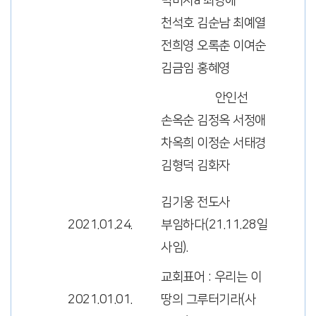
박미자a 최영애
천석호 김순남 최예열
전희영 오록춘 이여순
김금임 홍혜영
안인선
손옥순 김정옥 서정애
차옥희 이정순 서태경
김형덕 김화자
김기웅 전도사
2021.01.24.
부임하다(21.11.28일
사임).
교회표어 : 우리는 이
2021.01.01.
땅의 그루터기라(사