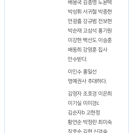
배용국 김종명 노윤택
박성휘 서귀철 박종현
연광흠 강규범 전보현
박순재 고삼석 홍기원
이강현 백선도 이승훈
배동희 강영훈 집사
안수받다.
이인수 홍일선
명예권사 추대하다.
김영자 조호경 이은희
이기실 이미경c
김순자b 고현정
황연순 박정란 최미숙
장호순 김현 신경숙