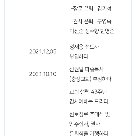
-장로 은퇴 : 김기성
-권사 은퇴 : 구영숙
이진순 정주향 한영순
정재웅 전도사
2021.12.05
부임하다
신권일 파송목사
2021.10.10
(충정교회) 부임하다
교회 설립 43주년
감사예배를 드리다.
원로장로 추대식 및
안수집사, 권사
은퇴식을 거행하다