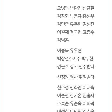
오병택 변환형 신금철
김창회 박문규 홍성우
김민중 류주희 김성진
이원재 경국현 고종수
김남곤
이송묵 유우현
박상선주기수 박두현
경근호 집사 안수받다
선정원 권사 취임받다
천수정 안화연 이태숙
이순연 김기온 권송자
주록순 유순옥 이화덕
이성희 이민원 김춘옥