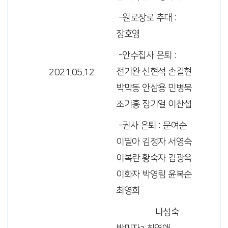
-원로장로 추대 :
장호영
-안수집사 은퇴 :
전기완 신현석 손길현
2021.05.12
박막동 안삼용 민병묵
조기홍 장기열 이찬섭
-권사 은퇴 : 문여순
이필아 김정자 서영숙
이복란 황숙자 김광옥
이화자 박영림 윤복순
최영희
나성숙