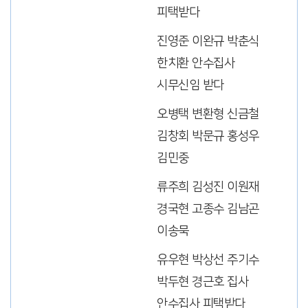
피택받다
진영준 이완규 박춘식
한치환 안수집사
시무신임 받다
오병택 변환형 신금철
김창회 박문규 홍성우
김민중
류주희 김성진 이원재
경국현 고종수 김남곤
이송묵
유우현 박상선 주기수
박두현 경근호 집사
안수집사 피택받다