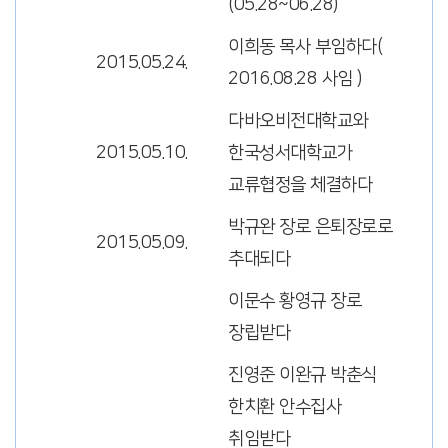
(05.28~06.28)
이희동 목사 부임하다(
2015.05.24.
2016.08.28 사임 )
다바오비전대학교와
2015.05.10.
한국성서대학교가
교류협정을 체결하다
박규완 장로 은퇴장로로
2015.05.09.
추대되다
이문수 황영규 장로
장립받다
진영준 이완규 박춘식
한치환 안수집사
취임받다