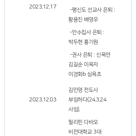
2023.12.17
-평신도 선교사 은퇴 :
황용진 배영우
-안수집사 은퇴 :
박두현 홍기원
-권사 은퇴 : 신옥연
김길순 이옥자
이경화b 심옥초
김민영 전도사
2023.12.03
부임하다(24.3.24
사임).
필리핀 다바오
비전대학교 3대