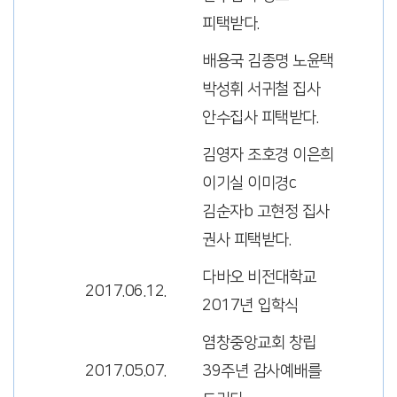
피택받다.
배용국 김종명 노윤택
박성휘 서귀철 집사
안수집사 피택받다.
김영자 조호경 이은희
이기실 이미경c
김순자b 고현정 집사
권사 피택받다.
다바오 비전대학교
2017.06.12.
2017년 입학식
염창중앙교회 창립
2017.05.07.
39주년 감사예배를