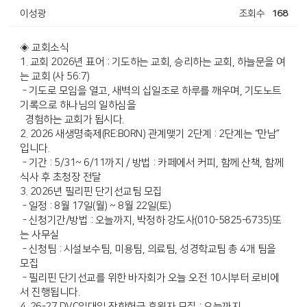
이성광
조회수
168
◈ 교회소식
1. 교회 2026년 표어 : 기도하는 교회, 승리하는 교회, 하늘문을 여
는 교회 (사 56:7)
- 기도로 모임을 열고, 새벽의 십일조로 하루를 깨우며, 기도노트
기록으로 하나님의 일하심을
경험하는 교회가 됩시다.
2. 2026 새생명축제(RE:BORN) 관계맺기 2단계 : 2단계는 “만남”
입니다.
- 기간 : 5/31~ 6/11까지 / 방법 : 카페에서 커피, 함께 산책, 함께
식사 후 초청장 전달
3. 2026년 필리핀 단기선교팀 모집
- 일정 : 8월 17일(월) ~ 8월 22일(토)
- 신청기간/방법 : 오늘까지, 박정하 강도사(010-5825-6735)또
는 사무실
- 신청팀 : 시설보수팀, 미용팀, 의료팀, 성경학교팀 총 4개 팀을
모집
- 필리핀 단기선교를 위한 바자회가 오늘 오전 10시부터 로비에
서 진행됩니다.
4. 26-27 DVC일대일 장학헌금 후원자 모집 : 오늘까지