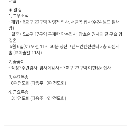
대실
◈ 알림
1. 교우소식
- 개업 ‣ 6교구 20구역 김영천 집사, 서금옥 집사(수24 셀프 빨래
방)
- 결혼 ‣ 5교구 17구역 구재한 안수집사, 장호순 권사의 딸 구슬 양
결혼
6월 6일(토) 오전 11시 30분 당산그랜드컨벤션센터 3층 리젠시
홀 (교회출발 11시)
2. 꽃꽃이
- 직장3주년감사, 범사에감사 ‣ 7교구 23구역 이현정a 집사
3. 수요특송
- 8여전도회 (다음주 : 9여전도회)
4. 금요특송
- 3남전도회 (다음주 : 4남전도회)