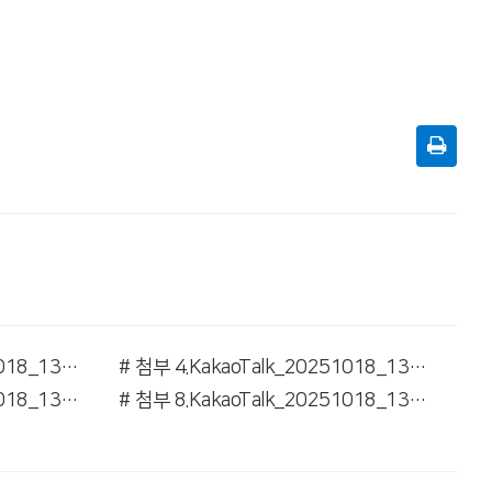
# 첨부 3.KakaoTalk_20251018_130006772_02.jpg
# 첨부 4.KakaoTalk_20251018_130006772_03.jpg
# 첨부 7.KakaoTalk_20251018_130006772_06.jpg
# 첨부 8.KakaoTalk_20251018_130006772_07.jpg