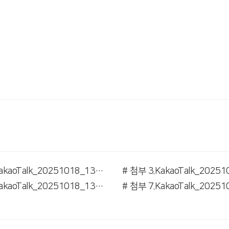
# 첨부 2.KakaoTalk_20251018_130006772_01.jpg
# 첨부 6.KakaoTalk_20251018_130006772_05.jpg