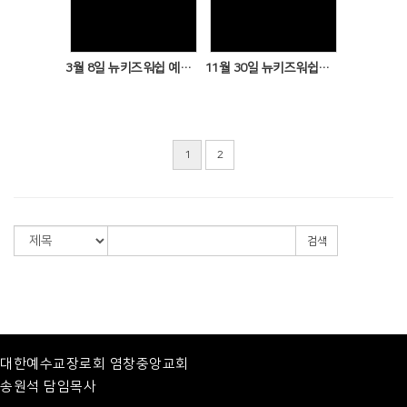
Views
Views
3월 8일 뉴키즈워쉽 예배현황
11월 30일 뉴키즈워쉽 예배현황
1
2
검색
대한예수교장로회 염창중앙교회
송원석 담임목사