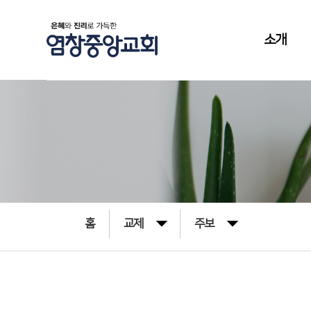
소개
홈
교제
주보