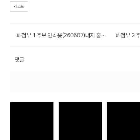
리스트
# 첨부 1.주보 인쇄용(260607)내지 홈페이지용001.png
댓글
Views
Views
Views