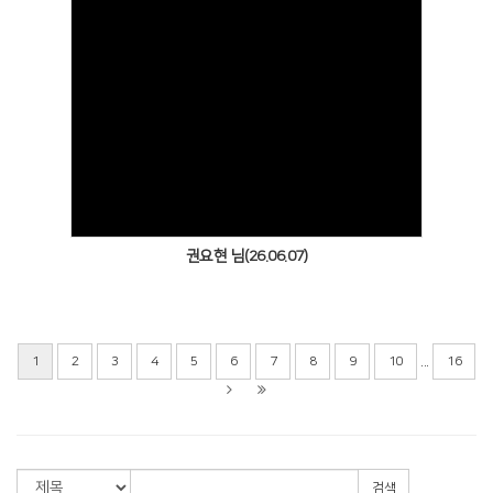
Views
권요현 님(26.06.07)
...
1
2
3
4
5
6
7
8
9
10
16
검색