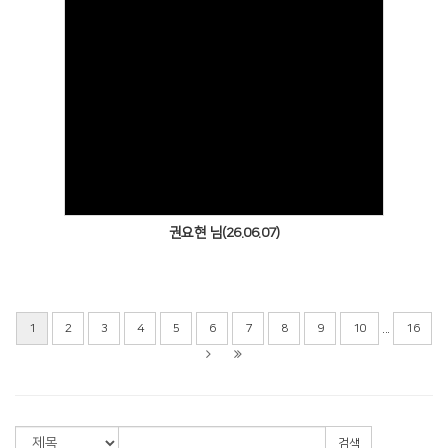
Views
권요현 님(26.06.07)
...
1
2
3
4
5
6
7
8
9
10
16
검색