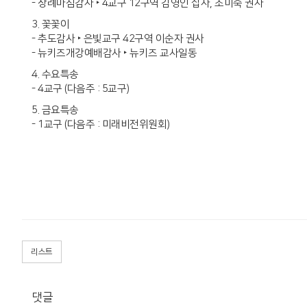
- 장례마침감사 ‣ 4교구 12구역 김영인 집사, 조미숙 권사
3. 꽃꽃이
- 추도감사 ‣ 은빛교구 42구역 이순자 권사
- 뉴키즈개강예배감사 ‣ 뉴키즈 교사일동
4. 수요특송
- 4교구 (다음주 : 5교구)
5. 금요특송
- 1교구 (다음주 : 미래비전위원회)
리스트
댓글