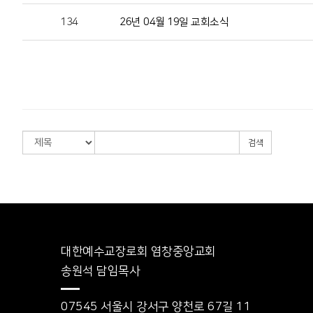
134
26년 04월 19일 교회소식
검색
대한예수교장로회 염창중앙교회
송원석 담임목사
07545 서울시 강서구 양천로 67길 11