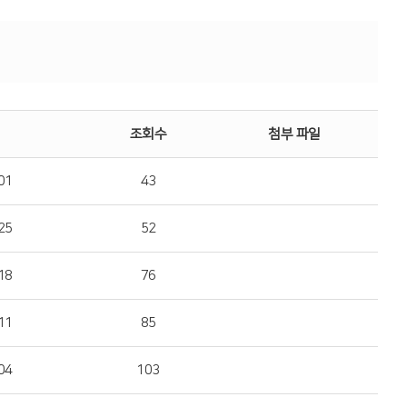
조회수
첨부 파일
01
43
25
52
18
76
11
85
04
103