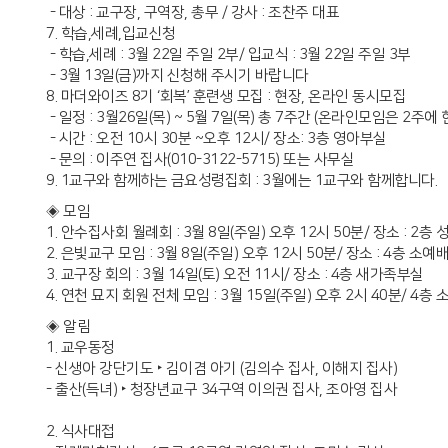
- 대상 : 교구장, 구역장, 총무 / 강사 : 조찬주 대표
7. 학습,세례,입교신청
- 학습,세례 : 3월 22일 주일 2부/ 입교식 : 3월 22일 주일 3부
- 3월 13일(금)까지 신청해 주시기 바랍니다
8. 마더와이즈 8기 ‘회복’ 훈련생 모집 : 현장, 온라인 동시모집
- 일정 : 3월26일(목) ~ 5월 7일(목) 총 7주간 (온라인모임은 2주에
- 시간 : 오전 10시 30분 ~오후 12시/ 장소: 3층 영아부실
- 문의 : 이주연 집사(010-3122-5715) 또는 사무실
9. 1교구와 함께하는 금요성령집회 : 3월에는 1교구와 함께합니다.
◈ 모임
1. 안수집사회 월례회 : 3월 8일(주일) 오후 12시 50분/ 장소 : 2층
2. 은빛교구 모임 : 3월 8일(주일) 오후 12시 50분/ 장소 : 4층 소예
3. 교구장 회의 : 3월 14일(토) 오전 11시/ 장소 : 4층 새가족부실
4. 연천 묘지 회원 전체 모임 : 3월 15일(주일) 오후 2시 40분/ 4층
◈ 알림
1. 교우동정
- 신생아 강단기도 ‣ 김이겸 아기 (김의수 집사, 이해지 집사)
- 출산(득녀) ‣ 청장년교구 34구역 이의권 집사, 조아영 집사
2. 식사대접