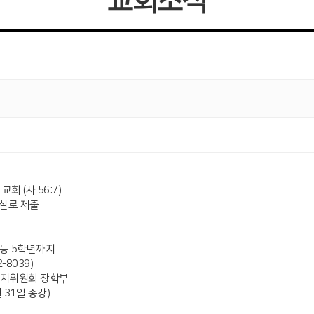
교회소식
회 (사 56:7)
사무실로 제출
~초등 5학년까지
-8039)
도&복지위원회 장학부
 31일 종강)