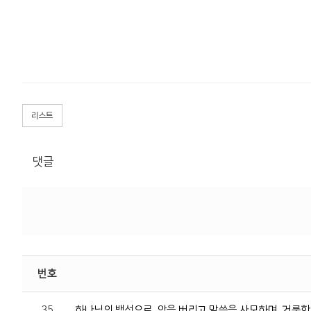
리스트
댓글
번호
35
하나님의 백성으로, 악을 버리고 말씀을 사모하며, 거룩한 제