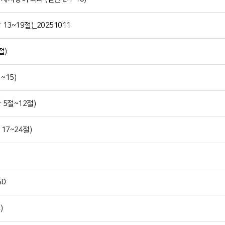
3~19절)_20251011
절)
~15)
5절~12절)
17~24절)
40
)