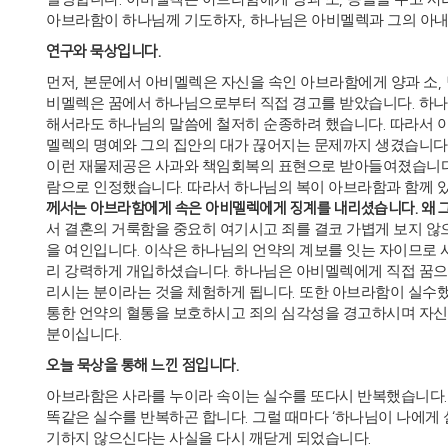
아브라함이 하나님께 기도하자
,
하나님은 아비멜렉과 그의 아
연구와 묵상입니다
.
먼저
,
본문에서 아비멜렉은 자신을 속인 아브라함에게 양과 소
,
비멜렉은 꿈에서 하나님으로부터 직접 경고를 받았습니다
.
하
해서라도 하나님의 말씀에 철저히 순종하려 했습니다
.
따라서 
멜렉의 명예와 그의 집안의 대가 끊어지는 문제까지 생겼습니다
이런 재물제공은 사과와 책임회복의 표현으로 받아들여졌습니
람으로 인정했습니다
.
따라서 하나님의 복이 아브라함과 함께 있
께서는 아브라함에게 속은 아비멜렉에게 징계를 내리셨습니다
.
왜 
서 결혼의 거룩함을 중요히 여기시고 죄를 결코 가볍게 보지 
을 여인입니다
.
이삭은 하나님의 언약의 계보를 잇는 자이므로 
리 강력하게 개입하셨습니다
.
하나님은 아비멜렉에게 직접 꿈으
리시는 분이라는 것을 체험하게 됩니다
.
또한 아브라함이 실수
통한 언약의 혈통을 보호하시고 죄의 심각성을 경고하시며 자
분이십니다
.
오늘 묵상을 통해 느낀 점입니다
.
아브라함은 사라를 누이라 속이는 실수를 또다시 반복했습니다
똑같은 실수를 반복하곤 합니다
.
그럴 때마다
‘
하나님이 나에게 
기하지 않으신다는 사실을 다시 깨닫게 되었습니다
.