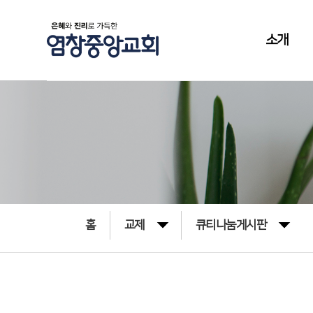
소개
홈
교제
큐티나눔게시판