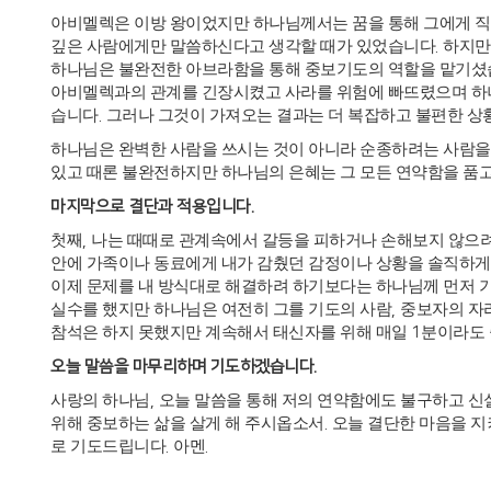
아비멜렉은 이방 왕이었지만 하나님께서는 꿈을 통해 그에게 
깊은 사람에게만 말씀하신다고 생각할 때가 있었습니다
.
하지만
하나님은 불완전한 아브라함을 통해 중보기도의 역할을 맡기
아비멜렉과의 관계를 긴장시켰고 사라를 위험에 빠뜨렸으며 하
습니다
.
그러나 그것이 가져오는 결과는 더 복잡하고 불편한 상
하나님은 완벽한 사람을 쓰시는 것이 아니라 순종하려는 사람
있고 때론 불완전하지만 하나님의 은혜는 그 모든 연약함을 품
마지막으로 결단과 적용입니다
.
첫째
,
나는 때때로 관계속에서 갈등을 피하거나 손해보지 않으
안에 가족이나 동료에게 내가 감췄던 감정이나 상황을 솔직하
이제 문제를 내 방식대로 해결하려 하기보다는 하나님께 먼저 
실수를 했지만 하나님은 여전히 그를 기도의 사람
,
중보자의 자
참석은 하지 못했지만 계속해서 태신자를 위해 매일
1
분이라도
오늘 말씀을 마무리하며 기도하겠습니다
.
사랑의 하나님
,
오늘 말씀을 통해 저의 연약함에도 불구하고 신
위해 중보하는 삶을 살게 해 주시옵소서
.
오늘 결단한 마음을 
로 기도드립니다
.
아멘
.