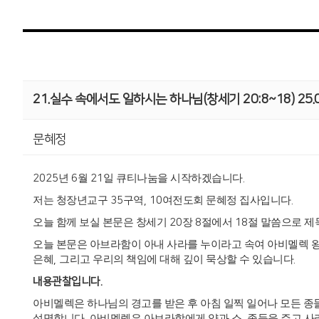
21.실수 속에서도 일하시는 하나님(창세기 20:8~18) 25.0
문혜정
2025
년
6
월
21
일 큐티나눔을 시작하겠습니다
.
저는 청장년교구
35
구역
, 10
여전도회 문혜정 집사입니다
.
오늘 함께 보실 본문은 창세기
20
장
8
절에서
18
절 말씀으로 
오늘 본문은 아브라함이 아내 사라를 누이라고 속여 아비멜렉 
은혜
,
그리고 우리의 책임에 대해 깊이 묵상할 수 있습니다
.
내용관찰입니다
.
아비멜렉은 하나님의 경고를 받은 후 아침 일찍 일어나 모든 종
설명합니다
.
아비멜렉은 아브라함에게 양과 소
,
종들을 주고 사