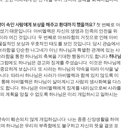
람이 속인 사람에게 보상을 해주고 환대까지 했을까요
?
첫 번째로 아
하셨기 때문입니다
.
아비멜렉은 자신의 생명과 민족의 안전을 위
길이라 여긴 것입니다
.
두 번째로 아브라함의 거짓으로 인해 아비
물질적인 보상과 우호적인 태도를 보인 것입니다
.
당시 관습에서
라함을 단순한 나그네가 아닌 하나님과 특별한 관계에 있는 사
브라함을 통한 하나님의 축복을 기대한 행동이기도 합니다
.
하나님
 그럼에도 하나님은 경고와 징계를 주셨습니다
.
이것은 하나님께
 중요하게 보십니다
.
또 사라는 하나님의 약속을 따라 이삭을 낳
됩니다
.
따라서 하나님은 사라가 아비멜렉과 함께 있지 않도록 미
 통해 아비멜렉은 하나님이 살아계시고 사람의 생사화복을 다스
도 합니다
.
하나님은 아비멜렉에게 징계를 내리심으로써 사라를
의 계획을 망칠 수 없도록 하나님은 미리 개입하시고 일하시는
약속이 훼손되지 않게 개입하십니다
.
나는 종종 신앙생활을 하며
보며 하나님은 우리의 부족함에도 불구하고 자신의 뜻을 결코 포