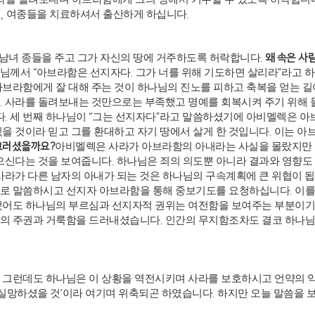
내
,
여종들을 치료하셔서 출산하게 하십니다
.
남녀 종들을 주고 그가 자신의 땅에 거주하도록 허락합니다
.
왜 속은 사
나님께서
“
아브라함은 선지자다
.
그가 너를 위해 기도하면 살리라
”
라고 
아브라함에게 잘 대해 주는 것이 하나님의 진노를 피하고 축복을 얻는 
.
사라를 돌려보내는 것만으로는 부족했고 명예를 회복시켜 주기 위해 
다
.
세 번째 하나님이
“
그는 선지자다
”
라고 말씀하셨기에 아비멜렉은 아브
을 것이라 믿고 그를 환대하고 자기 땅에서 살게 한 것입니다
.
이는 아
그러셨을까요
?
아비멜렉은 사라가 아브라함의 아내라는 사실을 몰랐지만
않으신다는 것을 보여줍니다
.
하나님은 죄의 의도뿐 아니라 결과와 영향도
사라가 다른 남자의 아내가 되는 것은 하나님의 구속계획에 큰 위협이 
로 말씀하시고 선지자 아브라함을 통해 중보기도를 요청하십니다
.
이를
했어도 하나님의 부르심과 선지자적 권위는 여전함을 보여주는 부분이기
신의 주권과 거룩함을 드러내셨습니다
.
인간의 무지함조차도 결코 하나님
.
그런데도 하나님은 이 상황을 역전시키며 사라를 보호하시고 언약의 
실망하셨을 것
’
이라 여기며 위축되곤 하였습니다
.
하지만 오늘 말씀을 