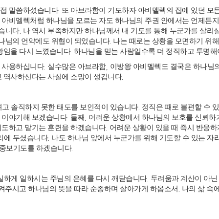
직접 말씀하셨습니다
.
또 아브라함이 기도하자 아비멜렉의 집에 있던 모
 아비멜렉처럼 하나님을 모르는 자도 하나님의 주권 안에서는 언제든지
셨습니다
.
나 역시 부족하지만 하나님께서 내 기도를 통해 누군가를 살리실
나님의 언약에도 위협이 되었습니다
.
나는 때로는 상황을 모면하기 위해
황임을 다시 느꼈습니다
.
하나님을 믿는 사람일수록 더 정직하고 투명해
을 사용하십니다
.
실수많은 아브라함
,
이방왕 아비멜렉도 결국은 하나님의
고 역사하신다는 사실에 소망이 생깁니다
.
려고 솔직하지 못한 태도를 보인적이 있습니다
.
정직은 때로 불편할 수 
게 이야기해 보겠습니다
.
둘째
,
어려운 상황에서 하나님의 보호를 신뢰하
기도하고 맡기는 훈련을 하겠습니다
.
어려운 상황이 있을 때 즉시 반응하
리에 두셨습니다
.
나도 하나님 앞에서 누군가를 위해 기도할 수 있는 자
 중보기도를 하겠습니다
.
실하게 일하시는 주님의 은혜를 다시 깨닫습니다
.
두려움과 계산이 아닌
지켜주시고 하나님의 뜻을 따라 순종하며 살아가게 하옵소서
.
나의 삶 속