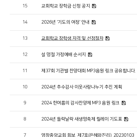
15
교회학교 장학금 신청 공지
14
2026년 ‘기도의 여정’ 안내
13
교회학교 장학생 자격 및 선정절차
12
설 명절 가정예배 순서지
11
제37회 기관별 찬양대회 MP3음원 링크 공유합니다.
10
2024년 추수감사 이웃사랑나누기 추진 계획
9
2024 한여름의 감사찬양제 MP3 음원 링크
8
2024년 들락날락 새생명축제 릴레이 기도표
7
염창중앙교회 회보_제7호(은혜와진리)_20230103