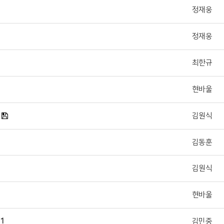
정재웅
정재웅
최한규
현바울
김원식
김동훈
김원식
현바울
1
김민중