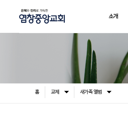
소개
홈
교제
새가족 앨범