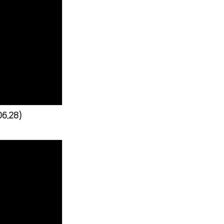
s
6.28)
s