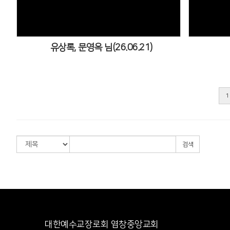
유상록, 문영옥 님(26.06.21)
1
검색
대한예수교장로회 염창중앙교회