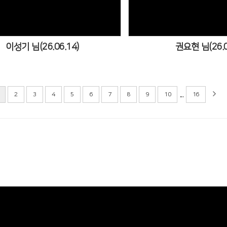
이성기 님(26.06.14)
권요현 님(26.0
...
2
3
4
5
6
7
8
9
10
16