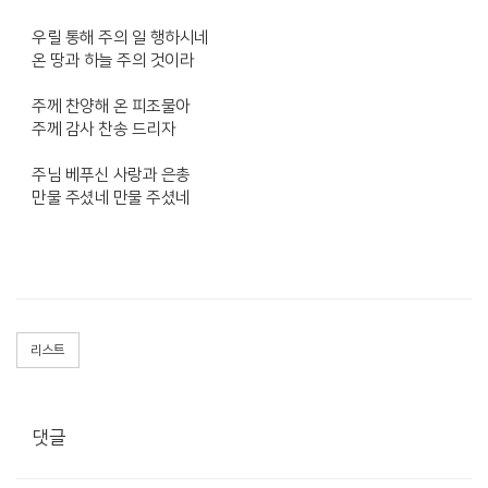
우릴 통해 주의 일 행하시네
온 땅과 하늘 주의 것이라
주께 찬양해 온 피조물아
주께 감사 찬송 드리자
주님 베푸신 사랑과 은총
만물 주셨네 만물 주셨네
리스트
댓글