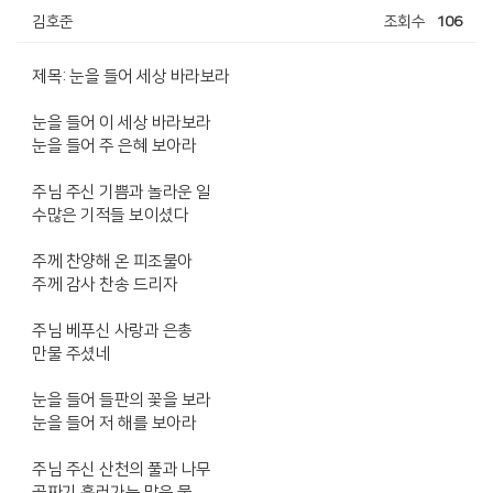
김호준
조회수
106
제목: 눈을 들어 세상 바라보라
눈을 들어 이 세상 바라보라
눈을 들어 주 은혜 보아라
주님 주신 기쁨과 놀라운 일
수많은 기적들 보이셨다
주께 찬양해 온 피조물아
주께 감사 찬송 드리자
주님 베푸신 사랑과 은총
만물 주셨네
눈을 들어 들판의 꽃을 보라
눈을 들어 저 해를 보아라
주님 주신 산천의 풀과 나무
골짜기 흘러가는 맑은 물