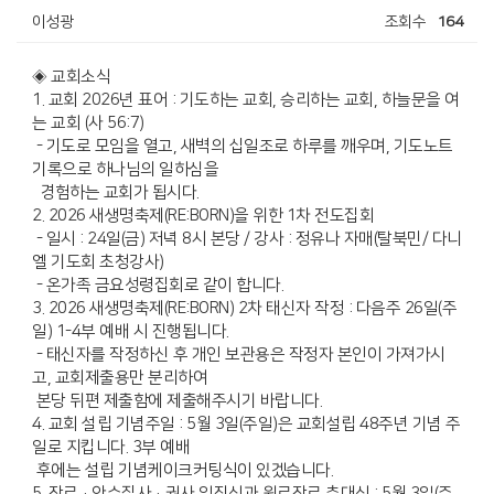
이성광
조회수
164
◈ 교회소식
1. 교회 2026년 표어 : 기도하는 교회, 승리하는 교회, 하늘문을 여
는 교회 (사 56:7)
- 기도로 모임을 열고, 새벽의 십일조로 하루를 깨우며, 기도노트
기록으로 하나님의 일하심을
경험하는 교회가 됩시다.
2. 2026 새생명축제(RE:BORN)을 위한 1차 전도집회
- 일시 : 24일(금) 저녁 8시 본당 / 강사 : 정유나 자매(탈북민/ 다니
엘 기도회 초청강사)
- 온가족 금요성령집회로 같이 합니다.
3. 2026 새생명축제(RE:BORN) 2차 태신자 작정 : 다음주 26일(주
일) 1-4부 예배 시 진행됩니다.
- 태신자를 작정하신 후 개인 보관용은 작정자 본인이 가져가시
고, 교회제출용만 분리하여
본당 뒤편 제출함에 제출해주시기 바랍니다.
4. 교회 설립 기념주일 : 5월 3일(주일)은 교회설립 48주년 기념 주
일로 지킵니다. 3부 예배
후에는 설립 기념케이크커팅식이 있겠습니다.
5. 장로·안수집사·권사 임직식과 원로장로 추대식 : 5월 3일(주