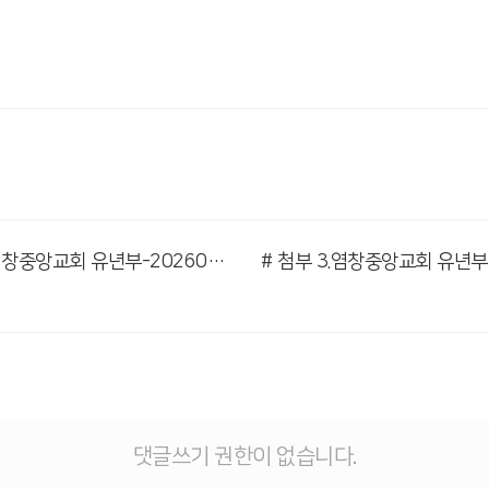
# 첨부 2.염창중앙교회 유년부-20260412-77117142354.jpg
댓글쓰기 권한이 없습니다.