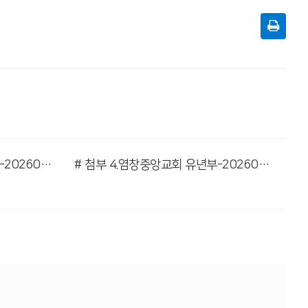
# 첨부 3.염창중앙교회 유년부-20260412-77117142356.jpg
# 첨부 4.염창중앙교회 유년부-20260412-77117142358.jpg