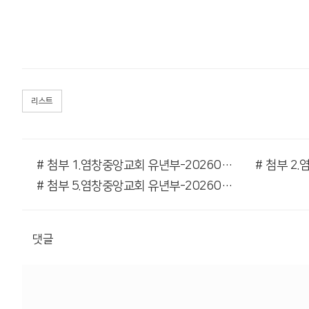
리스트
# 첨부 1.염창중앙교회 유년부-20260412-77117142342.jpg
# 첨부 5.염창중앙교회 유년부-20260412-77117142369.jpg
댓글