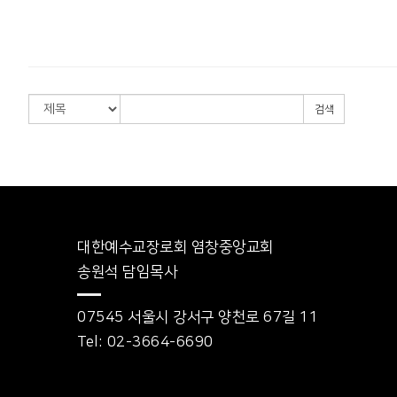
검색
대한예수교장로회 염창중앙교회
송원석 담임목사
07545 서울시 강서구 양천로 67길 11
Tel: 02-3664-6690