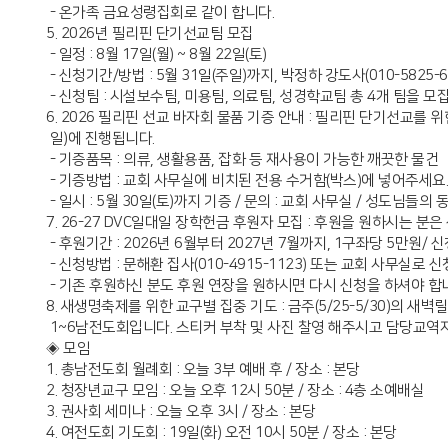
- 온가족 금요성령집회로 같이 합니다.
5. 2026년 필리핀 단기선교팀 모집
- 일정 : 8월 17일(월) ~ 8월 22일(토)
- 신청기간/방법 : 5월 31일(주일)까지, 박정하 강도사(010-5825-
- 신청팀 : 시설보수팀, 미용팀, 의료팀, 성경학교팀 총 4개 팀을 모
6. 2026 필리핀 선교 바자회 물품 기증 안내 : 필리핀 단기선교를 위
일)에 진행됩니다.
- 기증품목 : 의류, 생활용품, 잡화 등 재사용이 가능한 깨끗한 물건
- 기증방법 : 교회 사무실에 비치된 전용 수거함(박스)에 넣어주세요.
- 일시 : 5월 30일(토)까지 기증 / 문의 : 교회 사무실 / 성도님들의
7. 26-27 DVC일대일 장학헌금 후원자 모집 : 후원을 원하시는 
- 후원기간 : 2026년 6월부터 2027년 7월까지, 1구좌당 5만원/ 신
- 신청방법 : 문해환 집사(010-4915-1123) 또는 교회 사무실로 신
- 기존 후원하신 분도 후원 연장을 원하시면 다시 신청을 하셔야 합
8. 새생명축제를 위한 교구별 집중 기도 : 금주(5/25-5/30)의 새
1~6남전도회입니다. 스티커 부착 및 사진 찰영 해주시고 담당교역
◈ 모임
1. 총남전도회 월례회 : 오늘 3부 예배 후 / 장소 : 본당
2. 청장년교구 모임 : 오늘 오후 12시 50분 / 장소 : 4층 소예배실
3. 권사회 세미나 : 오늘 오후 3시 / 장소 : 본당
4. 여전도회 기도회 : 19일(화) 오전 10시 50분 / 장소 : 본당