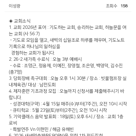
이성광
조회수
158
◈ 교회소식
1. 교회 2026년 표어 : 기도하는 교회, 승리하는 교회, 하늘문을 여
는 교회 (사 56:7)
- 기도로 모임을 열고, 새벽의 십일조로 하루를 깨우며, 기도노트
기록으로 하나님의 일하심을
경험하는 교회가 됩시다.
2. 26-2 새가족 수료식 : 오늘 3부 예배시
- 수료 : 조명근, 정융제, 이예진, 장영철, 조은영, 백영덕, 김수진
(총7명)
3. 당회장배 족구대회 : 오늘 오후 1시 30분 / 장소 : 빗물펌프장 실
내체육관/ 대상 : 남전도회
4. 제자훈련 기초과정 모집 : 오늘까지 신청서를 제출해주시기 바
랍니다.
- 성경대학(구약) : 4월 15일 매주(수)부터(7주간), 오전 10시 시작
- 큐티학교 : 5월 23일(토)부터(2주간), 오전 10시 시작
5. 기악클래스 음악 발표회 : 18일(토) 오후 6시 / 장소 : 교회 1층
로비
- 특별연주 Vn 이현민 / 해금 유해빈
6. 2026 새생명축제(RE:BORN)을 위한 1차 전도집회