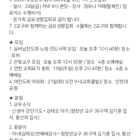
- 일시 : 24일(금) 저녁 8시 본당 – 강사 : 정유나 자매(탈북민/ 짐
로저스 수행비서)
- 온가족 금요성령집회로 같이 합니다.
7. 2교구와 함께하는 금요성령집회 : 4월에는 2교구와 함께합니
다.
◈ 모임
1. 실버남전도회 노방 전도사역 모임 : 오늘 오후 12시 40분/ 장소
: 로비
2. 은빛교구 모임 : 오늘 오후 12시 50분 / 장소 : 4층 소예배실
3. 연천 교회묘지 총회 : 19일(주일) 오후 2시 40분/ 장소 : 4층 소
예배실
4. 여전도회 야유회 : 21일(화) 오전 9시(교회출발)/ 장소 : 인천대
공원
◈ 알림
1. 교우소식
- 신생아 강단기도 ‣ 김태오 아기 (청장년 교구 36구역 김기훈 집
사, 황선희 집사)
2. 꽃꽃이
- 자녀(김태오)첫예배감사 ‣ 청장년교구 36구역 김기훈 집사, 황선