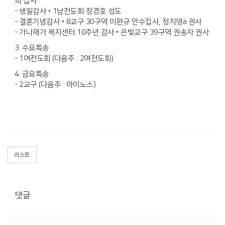
희 집사
- 생일감사 ‣ 1남전도회 장경호 성도
- 결혼기념감사 ‣ 8교구 30구역 이완규 안수집사, 정지영a 권사
- 가나재가 복지센터 10주년 감사 ‣ 은빛교구 39구역 권송자 권사
3. 수요특송
- 1여전도회 (다음주 : 2여전도회)
4. 금요특송
- 2교구 (다음주 : 아이노스)
리스트
댓글